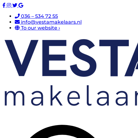
036 – 534 72 55
info@vestamakelaars.nl
To our website ›