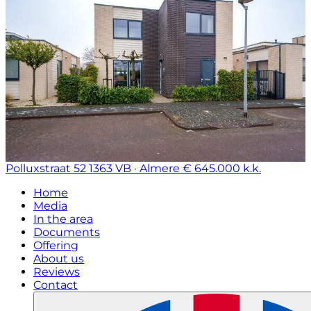
Polluxstraat 52
1363 VB · Almere
€ 645.000 k.k.
Home
Media
In the area
Documents
Offering
About us
Reviews
Contact