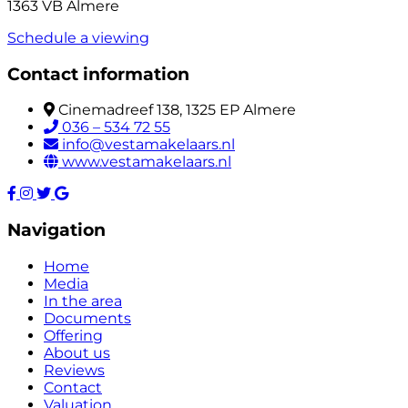
1363 VB Almere
Schedule a viewing
Contact information
Cinemadreef 138, 1325 EP Almere
036 – 534 72 55
info@vestamakelaars.nl
www.vestamakelaars.nl
Navigation
Home
Media
In the area
Documents
Offering
About us
Reviews
Contact
Valuation