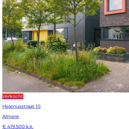
Verkocht
Helenusstraat 10
Almere
€ 419.500 k.k.