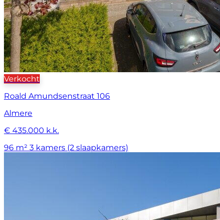
Verkocht
Roald Amundsenstraat 106
Almere
€ 435.000 k.k.
96 m²
3 kamers (2 slaapkamers)