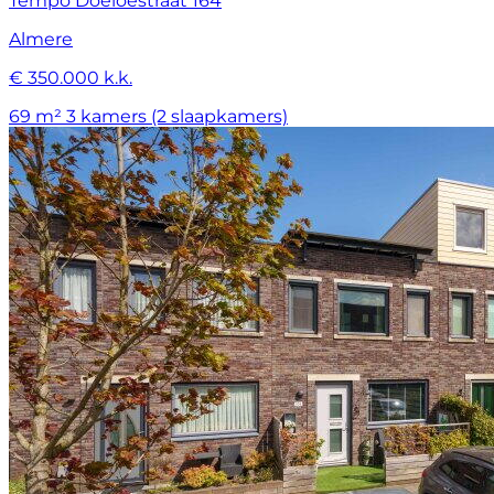
Tempo Doeloestraat 164
Almere
€ 350.000 k.k.
69 m²
3 kamers (2 slaapkamers)