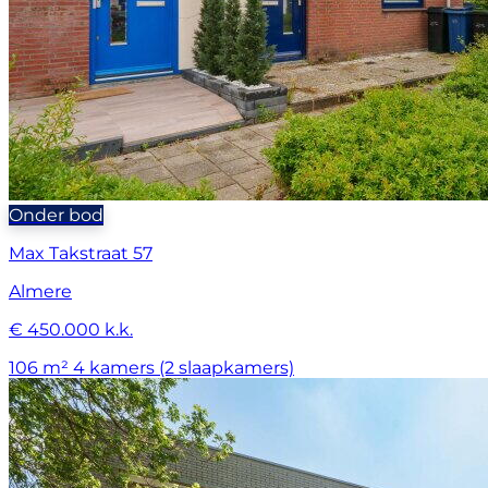
Onder bod
Max Takstraat 57
Almere
€ 450.000 k.k.
106 m²
4 kamers (2 slaapkamers)