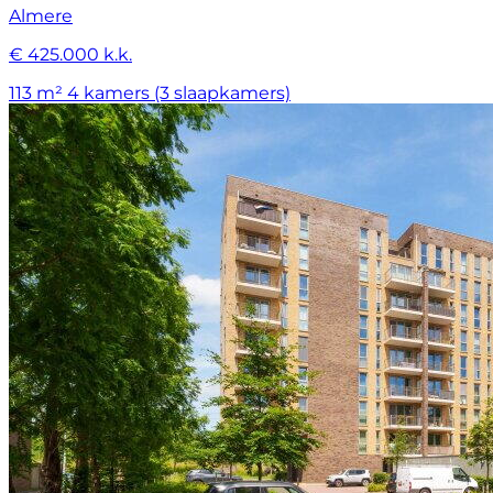
Almere
€ 425.000 k.k.
113 m²
4 kamers (3 slaapkamers)