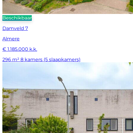
Beschikbaar
Damveld 7
Almere
€ 1.185.000 k.k.
296 m²
8 kamers (5 slaapkamers)