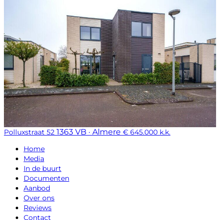
1363 VB · Almere
Polluxstraat 52
€ 645.000 k.k.
Home
Media
In de buurt
Documenten
Aanbod
Over ons
Reviews
Contact