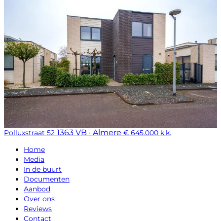
1363 VB · Almere
Polluxstraat 52
€ 645.000 k.k.
Home
Media
In de buurt
Documenten
Aanbod
Over ons
Reviews
Contact